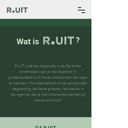
?
Wat is
R.UIT is dé beweegstudio in de Deventer
binnenstad waar je individueel en in
groepsverband kunt komen ontspannen, bewegen
en sporten. We staan bekend om de persoonlijke
begeleiding, de kleine groepen, het plezier in
bewegen en dat je met lichamelijke klachten bij
ons terecht kunt!
GA R.UIT