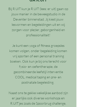
Bij R.UIT kun je R.UIT (lees: er uit) gaan op
jouw manier in de beweegstudio in de
Deventer binnenstad. Jij kiest jouw
lesvormen en begeleidingen uit en wij
zorgen voor plezier, geborgenheid en
professionaliteit!
Je kunt een yoga of fitness groepsles
komen volgen, onder begeleiding komen
vrij sporten of een personal training
boeken.
Ook kun je bij ons terecht voor
fysio- en oefentherapie, de
gecombineerde leefstijl interventie
COOL, medical taping en pre- en
postnatale begeleiding. ​​
Naast ons te gekke wekelijkse aanbod zijn
er jaarlijks ook diverse workshops en
R.UIT’jes zoals de Spoorbrug challenge,