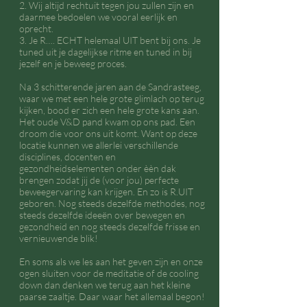
2. Wij altijd rechtuit tegen jou zullen zijn en
daarmee bedoelen we vooral eerlijk en
oprecht.
3. Je R…. ECHT helemaal UIT bent bij ons. Je
tuned uit je dagelijkse ritme en tuned in bij
jezelf en je beweeg proces.
Na 3 schitterende jaren aan de Sandrasteeg,
waar we met een hele grote glimlach op terug
kijken, bood er zich een hele grote kans aan.
Het oude V&D pand kwam op ons pad. Een
droom die voor ons uit komt. Want op deze
locatie kunnen we allerlei verschillende
disciplines, docenten en
gezondheidselementen onder èèn dak
brengen zodat jij de (voor jou) perfecte
beweegervaring kan krijgen. En zo is R.UIT
geboren. Nog steeds dezelfde methodes, nog
steeds dezelfde ideeën over bewegen en
gezondheid en nog steeds dezelfde frisse en
vernieuwende blik!
En soms als we les aan het geven zijn en onze
ogen sluiten voor de meditatie of de cooling
down dan denken we terug aan het kleine
paarse zaaltje. Daar waar het allemaal begon!