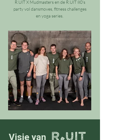
R.UIT X Mudmasters en de R.UIT 80’s
party vol dansmoves, fitness challenges
en yoga series.
Visie van