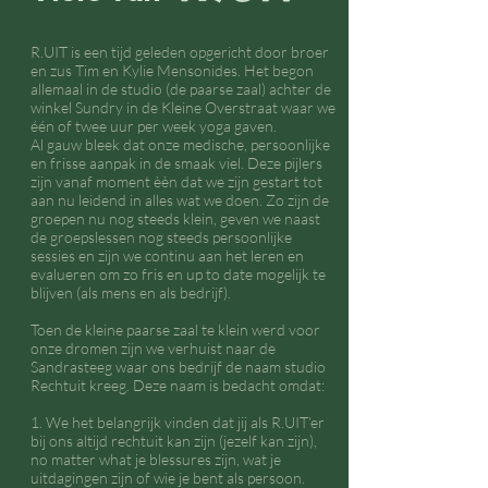
R.UIT is een tijd geleden opgericht door broer
en zus Tim en Kylie Mensonides. Het begon
allemaal in de studio (de paarse zaal) achter de
winkel Sundry in de Kleine Overstraat waar we
één of twee uur per week yoga gaven.
Al gauw bleek dat onze medische, persoonlijke
en frisse aanpak in de smaak viel. Deze pijlers
zijn vanaf moment èèn dat we zijn gestart tot
aan nu leidend in alles wat we doen. Zo zijn de
groepen nu nog steeds klein, geven we naast
de groepslessen nog steeds persoonlijke
sessies en zijn we continu aan het leren en
evalueren om zo fris en up to date mogelijk te
blijven (als mens en als bedrijf).
Toen de kleine paarse zaal te klein werd voor
onze dromen zijn we verhuist naar de
Sandrasteeg waar ons bedrijf de naam studio
Rechtuit kreeg. Deze naam is bedacht omdat:
1. We het belangrijk vinden dat jij als R.UIT’er
bij ons altijd rechtuit kan zijn (jezelf kan zijn),
no matter what je blessures zijn, wat je
uitdagingen zijn of wie je bent als persoon.