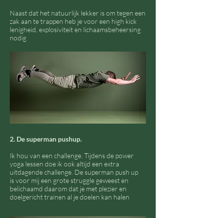
Naast dat het natuurlijk lekker is om tegen een
zak aan te trappen heb je voor een high kick
lenigheid, explosiviteit en lichaamsbeheersing
nodig
2. De superman pushup.
Ik hou van een challenge. Tijdens de power
yoga lessen doe ik ook altijd een extra
uitdagende challenge. De superman push up
is voor mij een grote struggle geweest en
belichaamd daarom dat je met plezier en
doelgericht trainen al je doelen kan halen