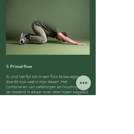
3. Primal flow
Ik vind het fijn om in een flow te bewegen en
doe dit ook veel in mijn lessen. Het
combineren van oefeningen en houdingen en
ze vloeiend in elkaar over laten lopen begeleid
door je ademhaling is fantastisch. Zo kom je
tot de kern van hoe je lichaam en geest samen
kunnen werken of vloeien