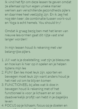
Ik vind het fijn om deze lessen te geven omdat
ze allemaal op hun eigen unieke manier
werken aan verschillende gezondheids pijlers
en daarmee heel veelzijdig zijn. En ik zeg het
nog èèn keer; de combinatie tussen work-out
en Yoga is echt hemels. You should try!
Omdat ik graag bezig ben met het leren van
nieuwe lesvormen gaat dit rijtje vast snel
langer worden!
In mijn lessen houd ik rekening met vier
belangrijke pijlers.
JIJ! wat is je doelstelling, wat zijn je blessures
en hoe kan ik hier op in spelen en je helpen
tijdens mijn les
FUN! Een les moet leuk zijn, sporten en
bewegen moet leuk zijn want anders houd je
het niet vol om te blijven komen
FUNCTIONEEL bij alles wat ik doe in
bewegen houd ik rekening met of het
functioneel is voor je lichaam en er ook
daadwerkelijk profijt van hebt in je dagelijks
leven
FOCUS op je lichaam, focus op je doelen en