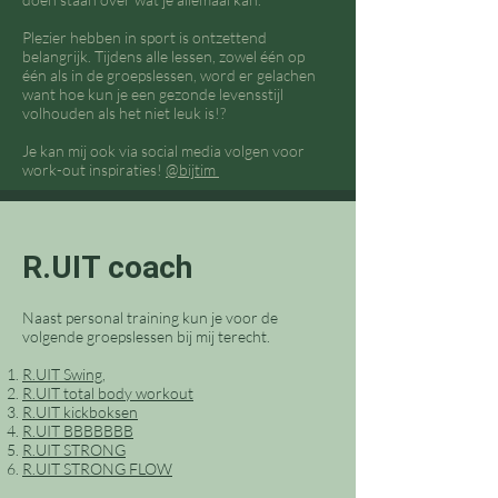
Plezier hebben in sport is ontzettend
belangrijk. Tijdens alle lessen, zowel één op
één als in de groepslessen, word er gelachen
want hoe kun je een gezonde levensstijl
volhouden als het niet leuk is!?
Je kan mij ook via social media volgen voor
work-out inspiraties!
@bijtim
R.UIT coach
Naast personal training kun je voor de
volgende groepslessen bij mij terecht.
R.UIT Swing,
R.UIT total body workout
R.UIT kickboksen
R.UIT BBBBBBB
R.UIT STRONG
R.UIT STRONG FLOW