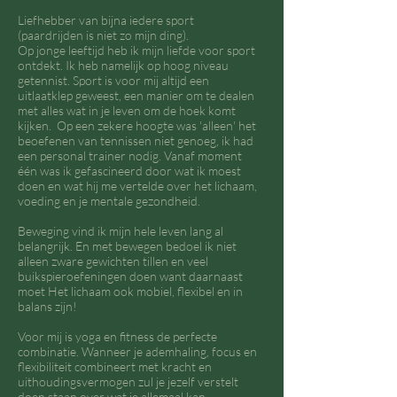
Liefhebber van bijna iedere sport
(paardrijden is niet zo mijn ding).
Op jonge leeftijd heb ik mijn liefde voor sport
ontdekt. Ik heb namelijk op hoog niveau
getennist. Sport is voor mij altijd een
uitlaatklep geweest, een manier om te dealen
met alles wat in je leven om de hoek komt
kijken. Op een zekere hoogte was 'alleen' het
beoefenen van tennissen niet genoeg, ik had
een personal trainer nodig. Vanaf moment
één was ik gefascineerd door wat ik moest
doen en wat hij me vertelde over het lichaam,
voeding en je mentale gezondheid.
Beweging vind ik mijn hele leven lang al
belangrijk. En met bewegen bedoel ik niet
alleen zware gewichten tillen en veel
buikspieroefeningen doen want daarnaast
moet Het lichaam ook mobiel, flexibel en in
balans zijn!
Voor mij is yoga en fitness de perfecte
combinatie. Wanneer je ademhaling, focus en
flexibiliteit combineert met kracht en
uithoudingsvermogen zul je jezelf verstelt
doen staan over wat je allemaal kan.